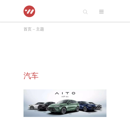
跳
至
首页
–
主题
正
文
汽车