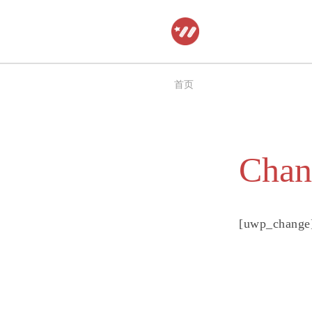
跳
至
正
首页
文
Chan
[uwp_change