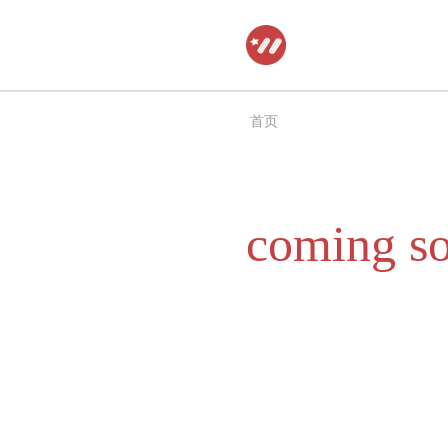
跳
至
正
首页
文
coming s