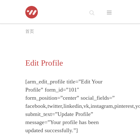
跳
至
首页
正
文
Edit Profile
[arm_edit_profile title=”Edit Your
Profile” form_id=”101″
form_position=”center” social_fields=”
facebook,twitter,linkedin,vk,instagram,pinterest,y
submit_text=”Update Profile”
message=”Your profile has been
updated successfully.”]