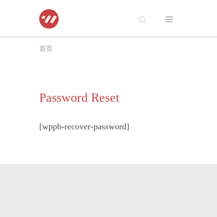
跳
至
首页
正
文
Password Reset
[wppb-recover-password]