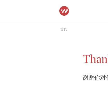
跳
至
正
首页
文
Than
谢谢你对