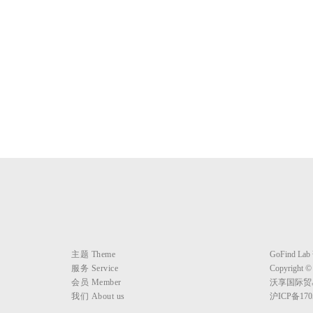
主题 Theme
GoFind 
服务 Service
Copyright ©
会员 Member
沃享国际贸
我们 About us
沪ICP备170