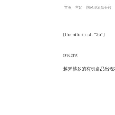
首页
–
主题
–
国民现象低头族
跳
至
正
[fluentform id=”36″]
文
继续浏览
越来越多的有机食品出现