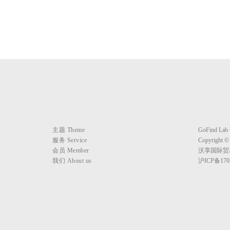
主题 Theme
GoFind 
服务 Service
Copyright ©
会员 Member
沃享国际贸
我们 About us
沪ICP备170