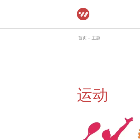
跳
至
正
首页
–
主题
文
运动